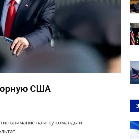
борную США
тил внимание на игру команды и
льтат.