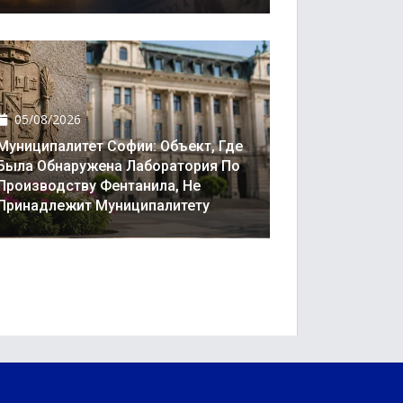
05/08/2026
Муниципалитет Софии: Объект, Где
Была Обнаружена Лаборатория По
Производству Фентанила, Не
Принадлежит Муниципалитету